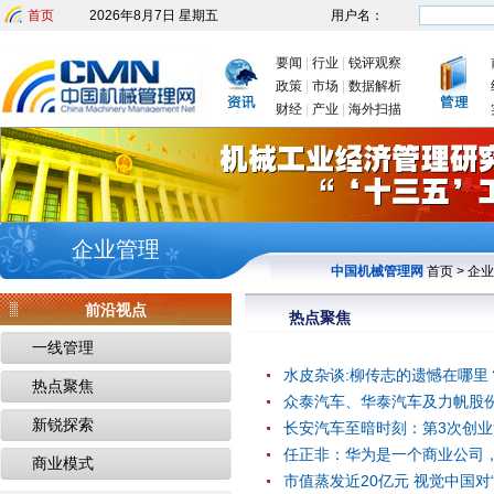
首页
2026年8月7日 星期五
用户名：
要闻
|
行业
|
锐评观察
政策
|
市场
|
数据解析
财经
|
产业
|
海外扫描
企业管理
中国机械管理网
首页
>
企业
前沿视点
热点聚焦
一线管理
水皮杂谈:柳传志的遗憾在哪里
热点聚焦
众泰汽车、华泰汽车及力帆股份
新锐探索
长安汽车至暗时刻：第3次创业
任正非：华为是一个商业公司
商业模式
市值蒸发近20亿元 视觉中国对