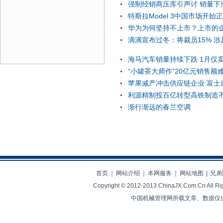
强制经销商压库引声讨 销量下
特斯拉Model 3中国市场开始
华为为何坚持不上市？上市的
滴滴宣布过冬：将裁员15% 涉
海马汽车销量持续下跌 1月仅
“小罐茶大师作”20亿元销售额
苹果减产冲击供应链企业 富士
利源精制投百亿转型高铁制造不及
渐行渐远的春兰空调
首页
｜
网站介绍
｜
本网服务
｜
网站地图
|
兄弟
Copyright © 2012-2013 ChinaJX.Com.Cn 
中国机械管理网所载文章、数据仅