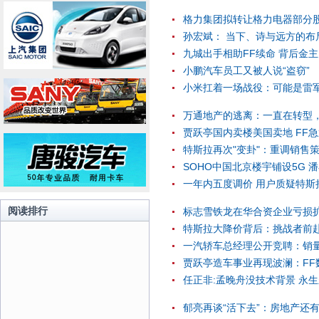
格力集团拟转让格力电器部分股权
孙宏斌： 当下、诗与远方的布
九城出手相助FF续命 背后金
小鹏汽车员工又被人说“盗窃”
小米扛着一场战役：可能是雷
万通地产的逃离：一直在转型
贾跃亭国内卖楼美国卖地 FF急
特斯拉再次"变卦"：重调销售
SOHO中国北京楼宇铺设5G 潘
一年内五度调价 用户质疑特斯
阅读排行
标志雪铁龙在华合资企业亏损扩
特斯拉大降价背后：挑战者前赴
一汽轿车总经理公开竞聘：销量
贾跃亭造车事业再现波澜：FF
任正非:孟晚舟没技术背景 永
郁亮再谈“活下去”：房地产还