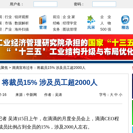
用户名：
密码：
闻
|
行业
|
锐评观察
前沿
|
企 业 家
企 业
策
|
市场
|
数据解析
经略
|
经理学堂
人 物
经
|
产业
|
海外扫描
实务
|
图说管理
500 强
点聚焦
>
滴滴宣布过冬：将裁员15% 涉及员工超2000人
委：九大举措有序推动企业复工复产
新年首次国务院常务会议为何聚焦制造业
我
将裁员15% 涉及员工超2000人
2-16
来源：
中新网
作者：
吴涛
字号：
大
中
小
者 吴涛)15日上午，在滴滴的月度全员会上，滴滴CEO程
员比例占到全员的15%，涉及2000人左右。