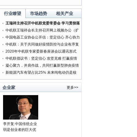
行业瞭望
市场趋势
相关产业
王瑞祥主持召开中机联党委常委会 学习贯彻落
实中央精神研究部署有关工作
中机联王瑞祥会长主持召开网上视频办公（扩
大）会
中国电器工业协会公开信：坚定信心 齐心协力
打赢新型肺炎疫情防控阻击战
中机联：关于共同做好疫情防控与企业有序复
工复产服务工作的通知
2020年中机联专家委新春座谈会以通讯形式
按时召开
中机联倡议书：坚定信心 攻坚克难 打赢疫情
防控人民战争
凝心聚力，并肩作战，共同打赢新型肺炎疫情
防控阻击战
新能源汽车有望占比25% 未来纯电动仍是核
领导者的强制权力
心方向
老板身边为何“庸才”多？
'携手同行20年 中韩文化交流
周'在韩国举行
企业家
更多>>
李开复:中国传统企业
弱是创业者的巨大优
势