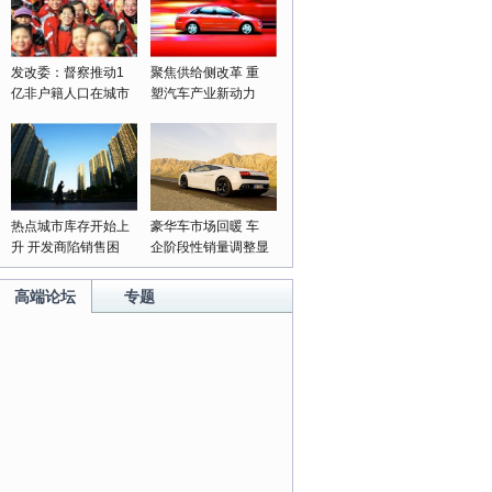
发改委：督察推动1
聚焦供给侧改革 重
亿非户籍人口在城市
塑汽车产业新动力
落户落实
热点城市库存开始上
豪华车市场回暖 车
升 开发商陷销售困
企阶段性销量调整显
局
成果
高端论坛
专题