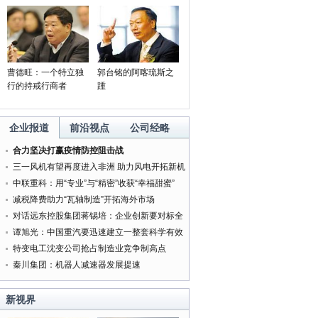
曹德旺：一个特立独
郭台铭的阿喀琉斯之
行的持戒行商者
踵
企业报道
前沿视点
公司经略
合力坚决打赢疫情防控阻击战
三一风机有望再度进入非洲 助力风电开拓新机
遇
中联重科：用“专业”与“精密”收获“幸福甜蜜”
减税降费助力“瓦轴制造”开拓海外市场
对话远东控股集团蒋锡培：企业创新要对标全
球最好的企业
谭旭光：中国重汽要迅速建立一整套科学有效
的管理体系
特变电工沈变公司抢占制造业竞争制高点
秦川集团：机器人减速器发展提速
新视界