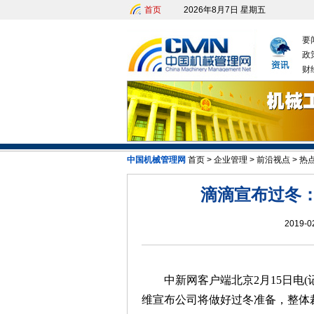
首页
2026年8月7日 星期五
要
政
财
中国机械管理网
首页
>
企业管理
>
前沿视点
>
热
发改
滴滴宣布过冬：
2019-0
中新网客户端北京2月15日电(记
维宣布公司将做好过冬准备，整体裁