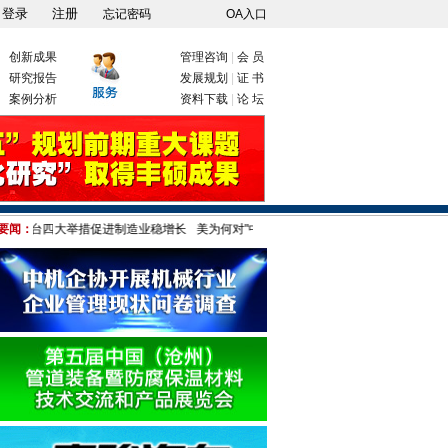
忘记密码
OA入口
创新成果
管理咨询
|
会 员
研究报告
发展规划
|
证 书
案例分析
资料下载
|
论 坛
国出台四大举措促进制造业稳增长
要闻：
美为何对"中国制造"疑神疑鬼 港媒:只因伤自尊!
部