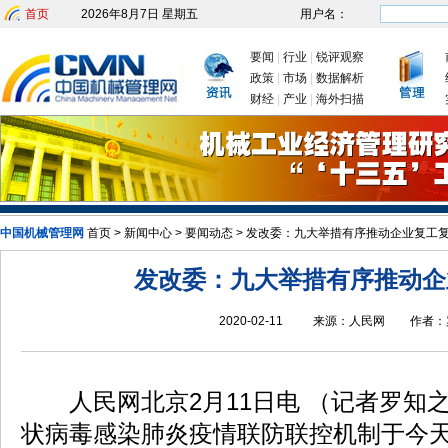
首页
2026年8月7日 星期五
用户名：
要闻
|
行业
|
锐评观察
政策
|
市场
|
数据解析
财经
|
产业
|
海外扫描
中国机械管理网
发改委：九大举措有序推动企业复工复产
首页
>
新闻中心
>
要闻动态
>
发改委：九大举措有序推动企业复工
新年首次国务院常务会议为何
发改委：九大举措有序推动企
2020-02-11
来源：
人民网
作者：
人民网北京2月11日电 （记者罗知
状病毒感染肺炎疫情联防联控机制于今