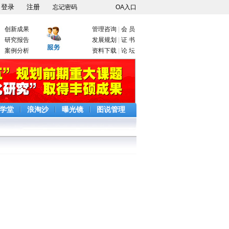
忘记密码
OA入口
创新成果
管理咨询
|
会 员
研究报告
发展规划
|
证 书
案例分析
资料下载
|
论 坛
学堂
浪淘沙
曝光镜
图说管理