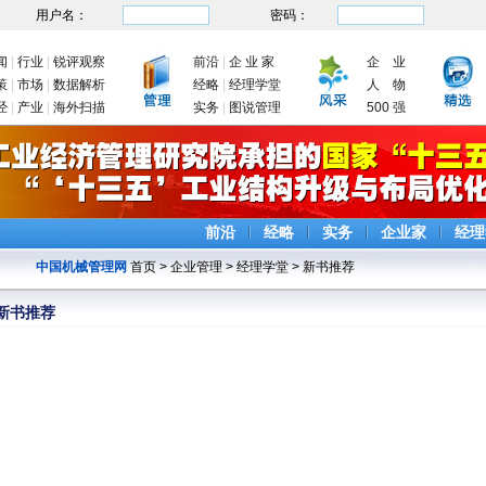
用户名：
密码：
闻
|
行业
|
锐评观察
前沿
|
企 业 家
企 业
策
|
市场
|
数据解析
经略
|
经理学堂
人 物
经
|
产业
|
海外扫描
实务
|
图说管理
500 强
前沿
经略
实务
企业家
经理
中国机械管理网
首页
>
企业管理
>
经理学堂
>
新书推荐
新书推荐