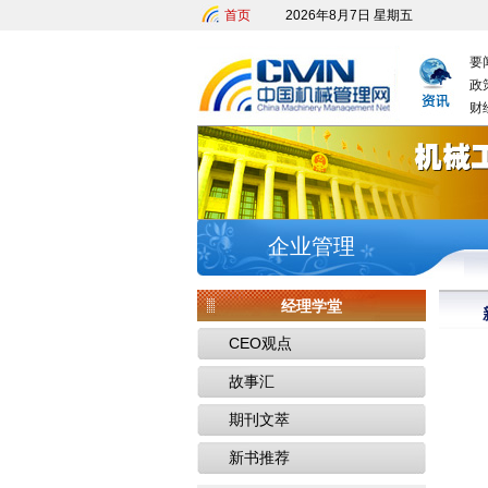
首页
2026年8月7日 星期五
要
政
财
企业管理
经理学堂
CEO观点
故事汇
期刊文萃
新书推荐