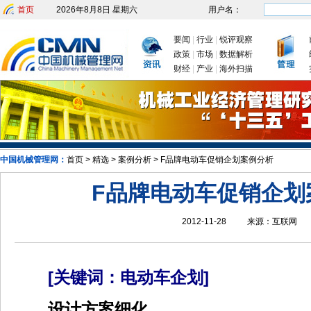
首页
2026年8月8日 星期六
用户名：
要闻
|
行业
|
锐评观察
政策
|
市场
|
数据解析
财经
|
产业
|
海外扫描
发改委：九大举措有序推动企业复工复产
新年首次国
中国机械管理网：
首页
>
精选
>
案例分析
>
F品牌电动车促销企划案例分析
F品牌电动车促销企划
2012-11-28
来源：
互联网
[关键词：电动车企划]
设计方案细化