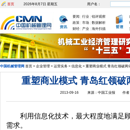
首页
2026年8月7日 星期五
用户名：
要闻
|
行业
|
锐评观察
政策
|
市场
|
数据解析
财经
|
产业
|
海外扫描
中国机械管理网
首页
>
企业管理
>
运营实务
>
信息化
>
重塑商业模式 青岛红领破两
发改委：九大举措有序推动企业复工复
重塑商业模式 青岛红领破
2013-09-16
来源：
中国工业报
作者
利用信息化技术，最大程度地满足顾
需求。