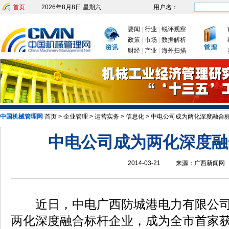
首页
2026年8月8日 星期六
用户名：
要闻
|
行业
|
锐评观察
政策
|
市场
|
数据解析
财经
|
产业
|
海外扫描
中国机械管理网
首页
>
企业管理
>
运营实务
>
信息化
>
中电公司成为两化深度融合
发改委：九大举措有序推
中电公司成为两化深度融
2014-03-21
来源：
广西新闻网
近日，中电广西防城港电力有限公司被
两化深度融合标杆企业，成为全市首家