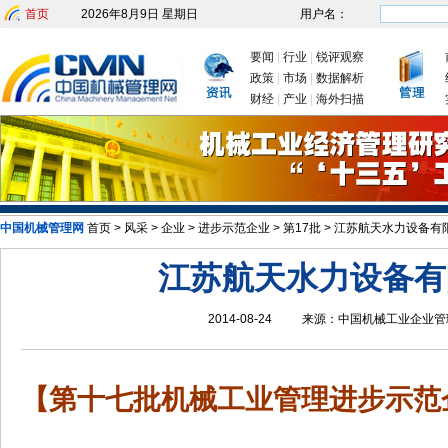
首页
2026年8月9日 星期日
用户名：
要闻
|
行业
|
锐评观察
政策
|
市场
|
数据解析
财经
|
产业
|
海外扫描
发改委：九大举措有序推动企业复工复产
新年首次国务院常务会议为何聚
中国机械管理网
首页
>
风采
>
企业
>
进步示范企业
>
第17批
>
江苏航天水力设备有
江苏航天水力设备有
2014-08-24
来源：
中国机械工业企业管
【第十七批机械工业管理进步示范