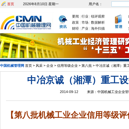
首页
2026年8月10日 星期一
用户名：
要闻
|
行业
|
锐评观察
政策
|
市场
|
数据解析
财经
|
产业
|
海外扫描
发改委：九大举措有序推动企业复工复产
新年首次国
中国机械管理网
首页
>
风采
>
企业
>
信用等级企业
>
第八批
>
中冶京诚（湘潭）重
中冶京诚（湘潭）重工设
2014-09-12
来源：
中国机械工业企业管
【第八批机械工业企业信用等级评价