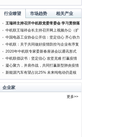
行业瞭望
市场趋势
相关产业
王瑞祥主持召开中机联党委常委会 学习贯彻落
实中央精神研究部署有关工作
中机联王瑞祥会长主持召开网上视频办公（扩
大）会
中国电器工业协会公开信：坚定信心 齐心协力
打赢新型肺炎疫情防控阻击战
中机联：关于共同做好疫情防控与企业有序复
工复产服务工作的通知
2020年中机联专家委新春座谈会以通讯形式
按时召开
中机联倡议书：坚定信心 攻坚克难 打赢疫情
防控人民战争
凝心聚力，并肩作战，共同打赢新型肺炎疫情
防控阻击战
新能源汽车有望占比25% 未来纯电动仍是核
心方向
企业家
更多>>
李开复:中国传统企业
弱是创业者的巨大优
势