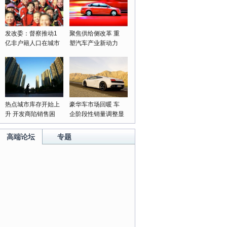
发改委：督察推动1
聚焦供给侧改革 重
亿非户籍人口在城市
塑汽车产业新动力
落户落实
热点城市库存开始上
豪华车市场回暖 车
升 开发商陷销售困
企阶段性销量调整显
局
成果
高端论坛
专题