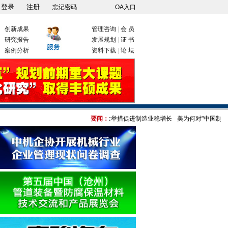
忘记密码
OA入口
创新成果
管理咨询
|
会 员
研究报告
发展规划
|
证 书
案例分析
资料下载
|
论 坛
为何聚焦制造业
我国出台四大举措促进制造业稳增长
要闻：
美为何对"中国制造"疑神疑鬼 港