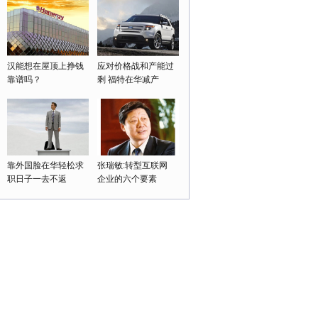
汉能想在屋顶上挣钱
应对价格战和产能过
靠谱吗？
剩 福特在华减产
靠外国脸在华轻松求
张瑞敏:转型互联网
职日子一去不返
企业的六个要素