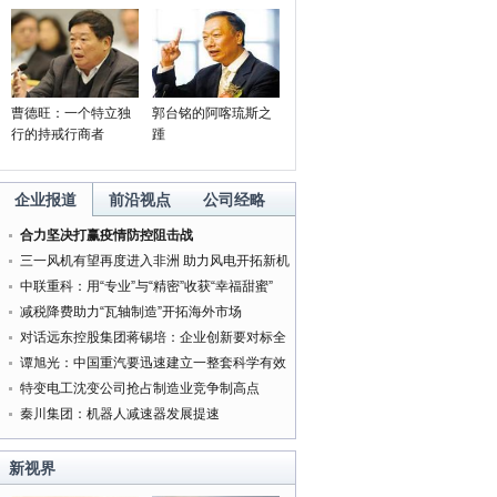
曹德旺：一个特立独
郭台铭的阿喀琉斯之
行的持戒行商者
踵
企业报道
前沿视点
公司经略
合力坚决打赢疫情防控阻击战
三一风机有望再度进入非洲 助力风电开拓新机
遇
中联重科：用“专业”与“精密”收获“幸福甜蜜”
减税降费助力“瓦轴制造”开拓海外市场
对话远东控股集团蒋锡培：企业创新要对标全
球最好的企业
谭旭光：中国重汽要迅速建立一整套科学有效
的管理体系
特变电工沈变公司抢占制造业竞争制高点
秦川集团：机器人减速器发展提速
新视界