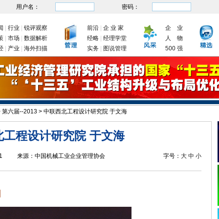
用户名：
密码：
闻
|
行业
|
锐评观察
前沿
|
企 业 家
企 业
策
|
市场
|
数据解析
经略
|
经理学堂
人 物
经
|
产业
|
海外扫描
实务
|
图说管理
500 强
>
第六届--2013
>
中联西北工程设计研究院 于文海
发改委：九大举措有序推动企业复工复产
新年首次国务院常务会议
北工程设计研究院 于文海
1
来源：
中国机械工业企业管理协会
字号：
大
中
小
】