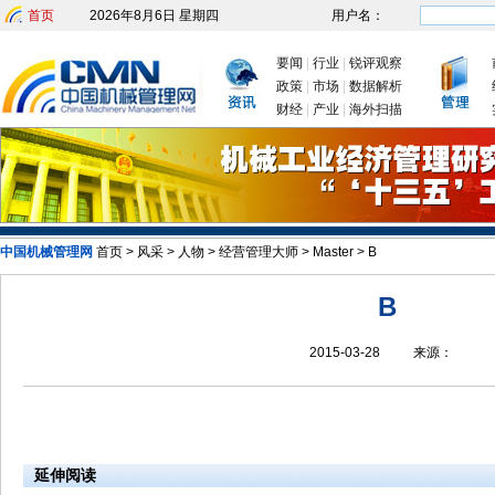
首页
2026年8月6日 星期四
用户名：
要闻
|
行业
|
锐评观察
政策
|
市场
|
数据解析
财经
|
产业
|
海外扫描
中国机械管理网
首页
>
风采
>
人物
>
经营管理大师
>
Master
>
B
发改委：九大举措有序推动企
B
2015-03-28
来源：
延伸阅读