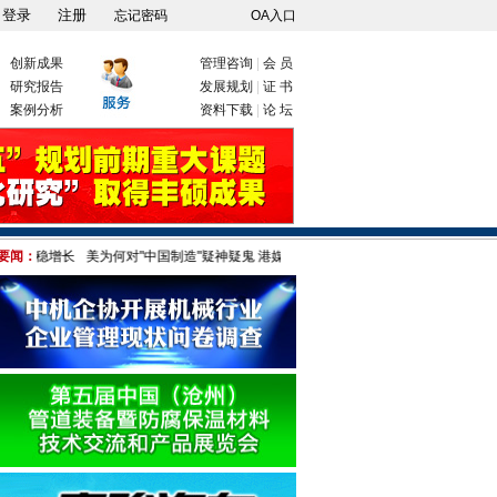
忘记密码
OA入口
创新成果
管理咨询
|
会 员
研究报告
发展规划
|
证 书
案例分析
资料下载
|
论 坛
业稳增长
要闻：
美为何对"中国制造"疑神疑鬼 港媒:只因伤自尊!
部分城市取消落户限制，