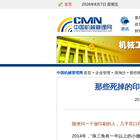
首页
2026年8月7日 星期五
要
政
财
发改委：九大举措有序推动
中国机械管理网
首页
>
企业管理
>
浪淘沙
>
那些
那些死掉的印
20
随便问一个做印刷的人，几乎异口同
2014年，“珠三角有一半以上的小