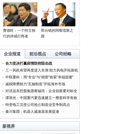
曹德旺：一个特立独
郭台铭的阿喀琉斯之
行的持戒行商者
踵
企业报道
前沿视点
公司经略
合力坚决打赢疫情防控阻击战
三一风机有望再度进入非洲 助力风电开拓新机
遇
中联重科：用“专业”与“精密”收获“幸福甜蜜”
减税降费助力“瓦轴制造”开拓海外市场
对话远东控股集团蒋锡培：企业创新要对标全
球最好的企业
谭旭光：中国重汽要迅速建立一整套科学有效
的管理体系
特变电工沈变公司抢占制造业竞争制高点
秦川集团：机器人减速器发展提速
新视界