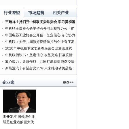
行业瞭望
市场趋势
相关产业
王瑞祥主持召开中机联党委常委会 学习贯彻落
实中央精神研究部署有关工作
中机联王瑞祥会长主持召开网上视频办公（扩
大）会
中国电器工业协会公开信：坚定信心 齐心协力
打赢新型肺炎疫情防控阻击战
中机联：关于共同做好疫情防控与企业有序复
工复产服务工作的通知
2020年中机联专家委新春座谈会以通讯形式
按时召开
中机联倡议书：坚定信心 攻坚克难 打赢疫情
防控人民战争
凝心聚力，并肩作战，共同打赢新型肺炎疫情
防控阻击战
新能源汽车有望占比25% 未来纯电动仍是核
心方向
企业家
更多>>
领导者的强制权力
老板身边为何“庸才”多？
'携手同行20年 中韩文化交
李开复:中国传统企业
周'在韩国举行
弱是创业者的巨大优
势