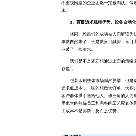
不重视网路的企业固然一定被淘汰。倘
末。
3、盲目追求规模优势、设备自动化
裕同、雅昌们的成功被人们解读为技
单就自然来了，于是就盲目融资，盲目
业破了一盆冷水。
我们是不是还幻想通过上面的策略来度
存也”。
包装印刷整体市场固然萎靡，但是这
追求低成本，一味的想做大订单，大客
客户群体拱手送给他人。珠三角的人力
里庞大的熟练员工和完备的工艺配套体
工成本不是劣势，反而是优势。