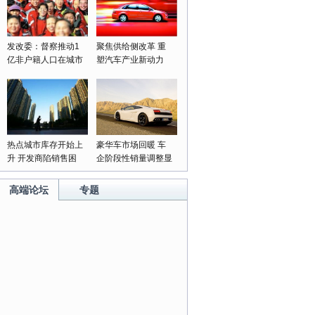
发改委：督察推动1
聚焦供给侧改革 重
亿非户籍人口在城市
塑汽车产业新动力
落户落实
热点城市库存开始上
豪华车市场回暖 车
升 开发商陷销售困
企阶段性销量调整显
局
成果
高端论坛
专题