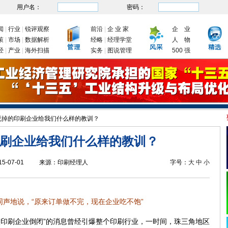
用户名：
密码：
闻
|
行业
|
锐评观察
前沿
|
企 业 家
企 业
策
|
市场
|
数据解析
经略
|
经理学堂
人 物
经
|
产业
|
海外扫描
实务
|
图说管理
500 强
企业复工复产
新年首次国务院常务会议为何聚焦制造业
我国出台四大举措促进制造
死掉的印刷企业给我们什么样的教训？
刷企业给我们什么样的教训？
15-07-01
来源：
印刷经理人
字号：
大
中
小
声地说，“原来订单做不完，现在企业吃不饱”
微印刷企业倒闭”的消息曾经引爆整个印刷行业，一时间，珠三角地区