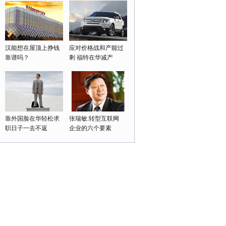
汉能想在屋顶上挣钱
应对价格战和产能过
靠谱吗？
剩 福特在华减产
靠外国脸在华轻松求
张瑞敏:转型互联网
职日子一去不返
企业的六个要素