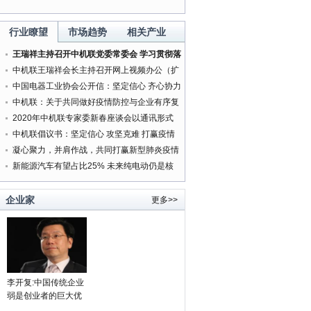
行业瞭望
市场趋势
相关产业
王瑞祥主持召开中机联党委常委会 学习贯彻落
实中央精神研究部署有关工作
中机联王瑞祥会长主持召开网上视频办公（扩
大）会
中国电器工业协会公开信：坚定信心 齐心协力
打赢新型肺炎疫情防控阻击战
中机联：关于共同做好疫情防控与企业有序复
工复产服务工作的通知
2020年中机联专家委新春座谈会以通讯形式
按时召开
中机联倡议书：坚定信心 攻坚克难 打赢疫情
防控人民战争
凝心聚力，并肩作战，共同打赢新型肺炎疫情
防控阻击战
新能源汽车有望占比25% 未来纯电动仍是核
心方向
企业家
更多>>
李开复:中国传统企业
弱是创业者的巨大优
势