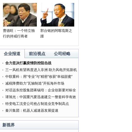
曹德旺：一个特立独
郭台铭的阿喀琉斯之
行的持戒行商者
踵
企业报道
前沿视点
公司经略
合力坚决打赢疫情防控阻击战
三一风机有望再度进入非洲 助力风电开拓新机
遇
中联重科：用“专业”与“精密”收获“幸福甜蜜”
减税降费助力“瓦轴制造”开拓海外市场
对话远东控股集团蒋锡培：企业创新要对标全
球最好的企业
谭旭光：中国重汽要迅速建立一整套科学有效
的管理体系
特变电工沈变公司抢占制造业竞争制高点
秦川集团：机器人减速器发展提速
新视界