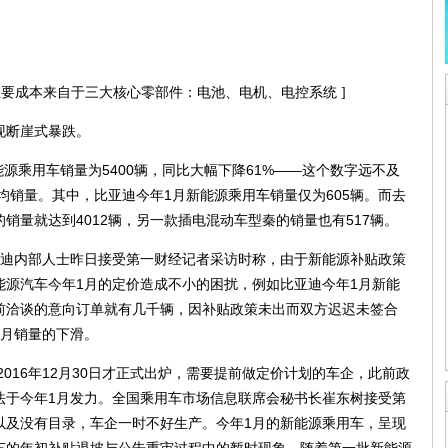
要成本来自于三大核心零部件：电池、电机、电控系统 ]
断崖式暴跌。
源乘用车销量为5400辆，同比大幅下降61%——这个数字远不及
月均销量。其中，比亚迪今年1月新能源乘用车销量仅为605辆。而去
销量就达到4012辆，另一款插电混动车型秦的销量也有517辆。
迪内部人士昨日接受第一财经记者采访时称，由于新能源补贴政策
能源汽车今年1月的定价造成不小的困扰，例如比亚迪今年1月新能
前洽谈的意向订单就有几千辆，因补贴政策未出而双方迟迟未签合
1月销量的下滑。
016年12月30日才正式出炉，需要提前做定价计划的车企，此前政
法于今年1月发力。全国乘用车市场信息联席会秘书长崔东树接受第
以及没有目录，车企一时不好生产。今年1月的新能源乘用车，呈现
车的年初补贴退坡与公告重审过程中的暂时现象，随着第一批新能源