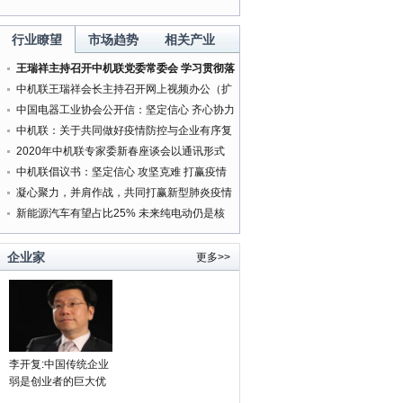
行业瞭望
市场趋势
相关产业
王瑞祥主持召开中机联党委常委会 学习贯彻落
实中央精神研究部署有关工作
中机联王瑞祥会长主持召开网上视频办公（扩
大）会
中国电器工业协会公开信：坚定信心 齐心协力
打赢新型肺炎疫情防控阻击战
中机联：关于共同做好疫情防控与企业有序复
工复产服务工作的通知
2020年中机联专家委新春座谈会以通讯形式
按时召开
中机联倡议书：坚定信心 攻坚克难 打赢疫情
防控人民战争
凝心聚力，并肩作战，共同打赢新型肺炎疫情
防控阻击战
新能源汽车有望占比25% 未来纯电动仍是核
心方向
企业家
更多>>
李开复:中国传统企业
弱是创业者的巨大优
势