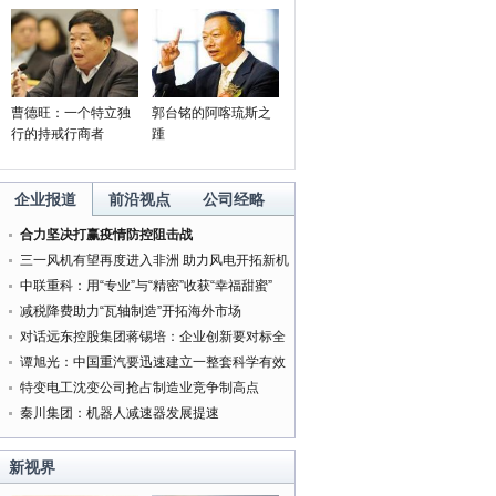
曹德旺：一个特立独
郭台铭的阿喀琉斯之
行的持戒行商者
踵
领导者的强制权力
老板身边为何“庸才”多？
'携手同行20年 中韩文化交流
企业报道
前沿视点
公司经略
周'在韩国举行
合力坚决打赢疫情防控阻击战
三一风机有望再度进入非洲 助力风电开拓新机
遇
中联重科：用“专业”与“精密”收获“幸福甜蜜”
减税降费助力“瓦轴制造”开拓海外市场
对话远东控股集团蒋锡培：企业创新要对标全
球最好的企业
谭旭光：中国重汽要迅速建立一整套科学有效
的管理体系
特变电工沈变公司抢占制造业竞争制高点
秦川集团：机器人减速器发展提速
新视界