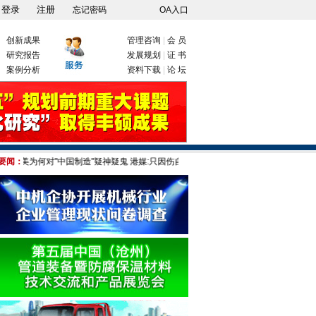
忘记密码
OA入口
创新成果
管理咨询
|
会 员
研究报告
发展规划
|
证 书
案例分析
资料下载
|
论 坛
要闻：
美为何对"中国制造"疑神疑鬼 港媒:只因伤自尊!
部分城市取消落户限制，背后还有