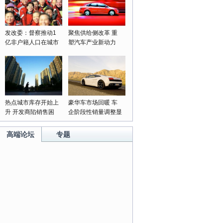
发改委：督察推动1
聚焦供给侧改革 重
亿非户籍人口在城市
塑汽车产业新动力
落户落实
热点城市库存开始上
豪华车市场回暖 车
升 开发商陷销售困
企阶段性销量调整显
局
成果
高端论坛
专题