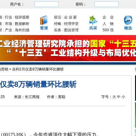
用户名：
密码：
闻
|
行业
|
锐评观察
前沿
|
企 业 家
企 业
策
|
市场
|
数据解析
经略
|
经理学堂
人 物
经
|
产业
|
海外扫描
实务
|
图说管理
500 强
场营销
>
吉利2月仅卖8万辆销量环比腰斩
复产
新年首次国务院常务会议为何聚焦制造业
我国出台四大举措促进制造业稳增长
月仅卖8万辆销量环比腰斩
-25
来源：
长江商报
作者：
黄聪
字号：
大
中
小
00175.HK），今年也难顶住大幅下滑的压力。