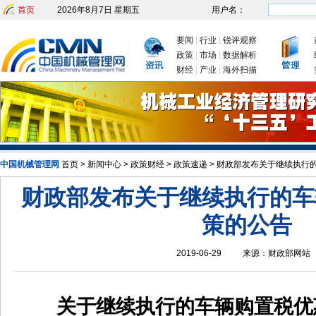
首页
2026年8月7日 星期五
用户名：
要闻
|
行业
|
锐评观察
政策
|
市场
|
数据解析
财经
|
产业
|
海外扫描
中国机械管理网
首页
>
新闻中心
>
政策财经
发改委：九大举措有序推动企业复工复产
>
政策速递
>
财政部发布关于继续执行
财政部发布关于继续执行的车
策的公告
2019-06-29
来源：
财政部网站
关于继续执行的车辆购置税