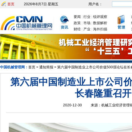
首页
2026年8月7日 星期五
用户名：
要闻
|
行业
|
锐评观察
政策
|
市场
|
数据解析
财经
|
产业
|
海外扫描
中国机械管理网：
首页
>
通知简报
>
第六届中国制造业上市公司价值500强论坛在长
次国务院常务会议为何聚焦制造业
我国出台四大举措促进制造业稳增长
美为何对"
第六届中国制造业上市公司价
长春隆重召开
2020-12-30
来源：
机械工业经济管理