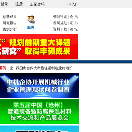
忘记密码
OA入口
创新成果
管理咨询
|
会 员
研究报告
发展规划
|
证 书
案例分析
资料下载
|
论 坛
我国出台四大举措促进制造业稳增长
要闻：
美为何对"中国制造"疑神疑鬼 港媒:只因伤自尊!