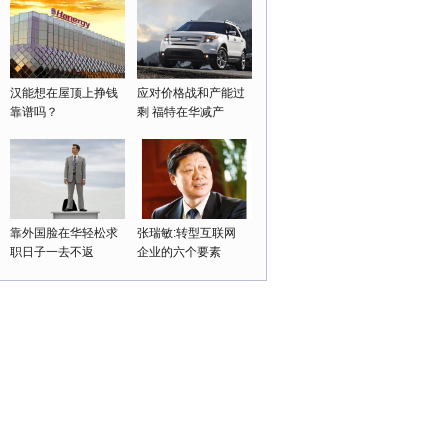
汉能想在屋顶上挣钱
应对价格战和产能过
靠谱吗？
剩 福特在华减产
靠外国脸在华轻松求
张瑞敏:转型互联网
职日子一去不返
企业的六个要素