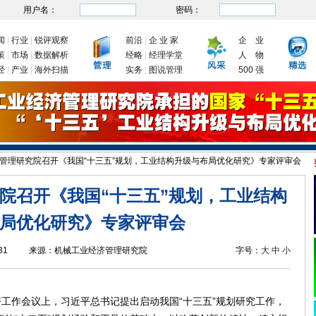
用户名：
密码：
闻
|
行业
|
锐评观察
前沿
|
企 业 家
企 业
策
|
市场
|
数据解析
经略
|
经理学堂
人 物
经
|
产业
|
海外扫描
实务
|
图说管理
500 强
管理研究院召开《我国“十三五”规划，工业结构升级与布局优化研究》专家评审会
发改委：九大举措有序推动企业复工复产
新年首次国务院常务会议为何聚焦制造业
院召开《我国“十三五”规划，工业结构
局优化研究》专家评审会
31
来源：
机械工业经济管理研究院
字号：
大
中
小
经济工作会议上，习近平总书记提出启动我国“十三五”规划研究工作，