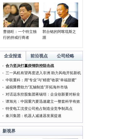
曹德旺：一个特立独
郭台铭的阿喀琉斯之
行的持戒行商者
踵
企业报道
前沿视点
公司经略
合力坚决打赢疫情防控阻击战
三一风机有望再度进入非洲 助力风电开拓新机
遇
中联重科：用“专业”与“精密”收获“幸福甜蜜”
减税降费助力“瓦轴制造”开拓海外市场
对话远东控股集团蒋锡培：企业创新要对标全
球最好的企业
谭旭光：中国重汽要迅速建立一整套科学有效
的管理体系
特变电工沈变公司抢占制造业竞争制高点
秦川集团：机器人减速器发展提速
新视界