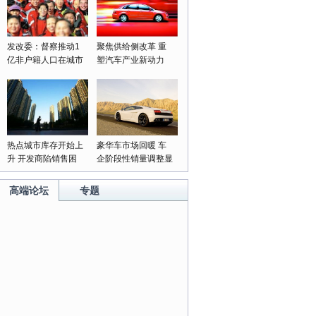
发改委：督察推动1
聚焦供给侧改革 重
亿非户籍人口在城市
塑汽车产业新动力
落户落实
热点城市库存开始上
豪华车市场回暖 车
升 开发商陷销售困
企阶段性销量调整显
局
成果
高端论坛
专题