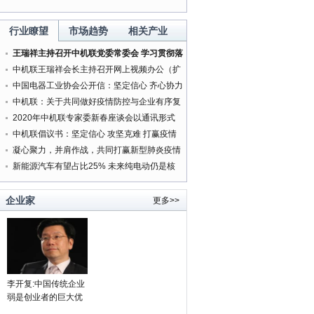
行业瞭望
市场趋势
相关产业
王瑞祥主持召开中机联党委常委会 学习贯彻落
实中央精神研究部署有关工作
中机联王瑞祥会长主持召开网上视频办公（扩
大）会
中国电器工业协会公开信：坚定信心 齐心协力
打赢新型肺炎疫情防控阻击战
中机联：关于共同做好疫情防控与企业有序复
工复产服务工作的通知
2020年中机联专家委新春座谈会以通讯形式
按时召开
中机联倡议书：坚定信心 攻坚克难 打赢疫情
防控人民战争
凝心聚力，并肩作战，共同打赢新型肺炎疫情
防控阻击战
新能源汽车有望占比25% 未来纯电动仍是核
心方向
企业家
更多>>
李开复:中国传统企业
弱是创业者的巨大优
势