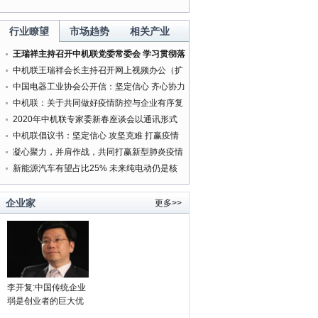
行业瞭望
市场趋势
相关产业
王瑞祥主持召开中机联党委常委会 学习贯彻落
实中央精神研究部署有关工作
中机联王瑞祥会长主持召开网上视频办公（扩
大）会
中国电器工业协会公开信：坚定信心 齐心协力
打赢新型肺炎疫情防控阻击战
中机联：关于共同做好疫情防控与企业有序复
工复产服务工作的通知
2020年中机联专家委新春座谈会以通讯形式
按时召开
中机联倡议书：坚定信心 攻坚克难 打赢疫情
防控人民战争
凝心聚力，并肩作战，共同打赢新型肺炎疫情
防控阻击战
新能源汽车有望占比25% 未来纯电动仍是核
心方向
企业家
更多>>
李开复:中国传统企业
弱是创业者的巨大优
势