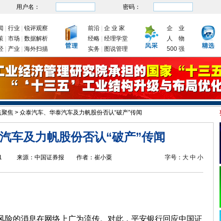
用户名：
密码：
闻
|
行业
|
锐评观察
前沿
|
企 业 家
企 业
策
|
市场
|
数据解析
经略
|
经理学堂
人 物
经
|
产业
|
海外扫描
实务
|
图说管理
500 强
点聚焦
>
众泰汽车、华泰汽车及力帆股份否认“破产”传闻
发改委：九大举措有序推动企业复工复产
新年首次国务院常务会议为何聚焦制造业
汽车及力帆股份否认“破产”传闻
1
来源：
中国证券报
作者：
崔小粟
字号：
大
中
小
险的消息在网络上广为流传。对此，平安银行回应中国证