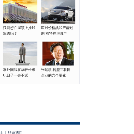
汉能想在屋顶上挣钱
应对价格战和产能过
靠谱吗？
剩 福特在华减产
靠外国脸在华轻松求
张瑞敏:转型互联网
职日子一去不返
企业的六个要素
领导者的强制权力
老板身边为何“庸才”多？
'携手同行20年 中韩文化交流
周'在韩国举行
士
｜
联系我们