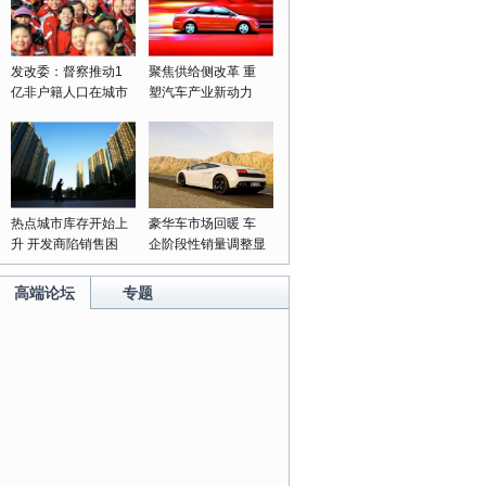
发改委：督察推动1
聚焦供给侧改革 重
亿非户籍人口在城市
塑汽车产业新动力
落户落实
热点城市库存开始上
豪华车市场回暖 车
升 开发商陷销售困
企阶段性销量调整显
局
成果
高端论坛
专题