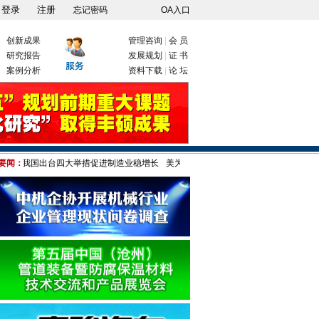
忘记密码
OA入口
创新成果
管理咨询
|
会 员
研究报告
发展规划
|
证 书
案例分析
资料下载
|
论 坛
要闻：
我国出台四大举措促进制造业稳增长
美为何对"中国制造"疑神疑鬼 港媒:只因伤自尊