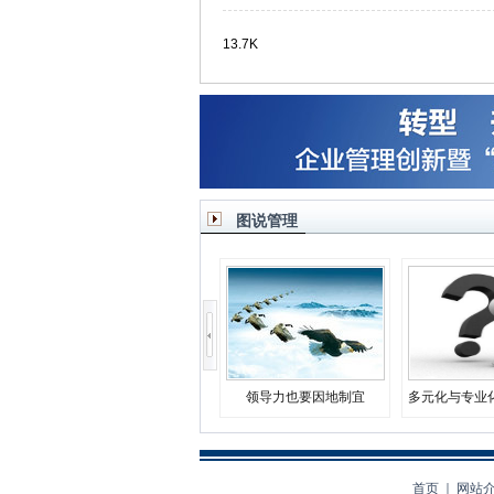
13.7K
图说管理
领导力也要因地制宜
多元化与专业
决
首页
｜
网站