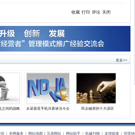
收藏
打印
评论
关闭
更多>>
化之间的战略
从诺基亚手机兴衰谈当今企
民企融资的十大误区
择
业生存之道
介绍
｜
本网服务
｜
网站地图
|
兄弟网站
｜
网站助手
｜
机械刊物
｜
友情链接
｜
招贤纳