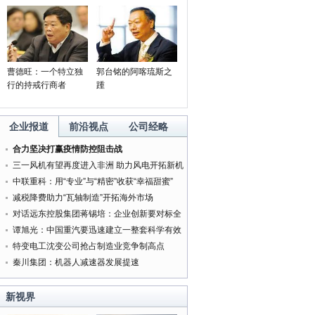
曹德旺：一个特立独
郭台铭的阿喀琉斯之
行的持戒行商者
踵
企业报道
前沿视点
公司经略
合力坚决打赢疫情防控阻击战
三一风机有望再度进入非洲 助力风电开拓新机
遇
中联重科：用“专业”与“精密”收获“幸福甜蜜”
减税降费助力“瓦轴制造”开拓海外市场
对话远东控股集团蒋锡培：企业创新要对标全
球最好的企业
谭旭光：中国重汽要迅速建立一整套科学有效
的管理体系
特变电工沈变公司抢占制造业竞争制高点
秦川集团：机器人减速器发展提速
新视界