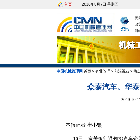
首页
2026年8月7日 星期五
要
政
财
中国机械管理网
首页
>
企业管理
>
前沿视点
>
热
众泰汽车、华泰
2019-10-1
本报记者 崔小粟
10日，有关银行通知排查车企风