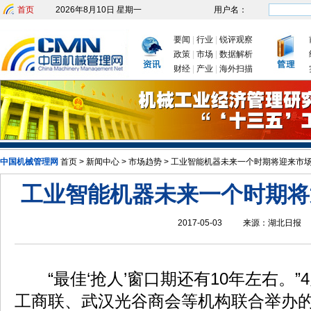
首页
2026年8月10日 星期一
用户名：
要闻
|
行业
|
锐评观察
政策
|
市场
|
数据解析
财经
|
产业
|
海外扫描
中国机械管理网
发改委：九大举措有序推动企业复工复产
首页
>
新闻中心
>
市场趋势
>
工业智能机器未来一个时期将迎来市
新年首次国务院常务会议为
工业智能机器未来一个时期将
2017-05-03
来源：
湖北日报
“最佳‘抢人’窗口期还有10年左右。”
工商联、武汉光谷商会等机构联合举办的