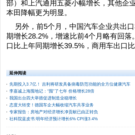
部）和上汽通用五菱小幅增长，其他企
本田降幅更为明显。
另外，前5个月，中国汽车企业共出口3
期增长28.2%，增速比前4个月略有回
口比上年同期增长39.5%，商用车出口比
延伸阅读
先期投入3.7亿！ 吉利将研发具备病毒防范功能的全方位健康汽车
李嘉诚上海囤地记：“囤”了七年 价格增长28倍
我国出台四大举措促进制造业稳增长
态度大转变！德国车企大幅收缩汽车共享业务
专家报告：房地产对经济增长净贡献已由正转负
社科院蓝皮书:明年经济预计增长6% CPI涨3.4%