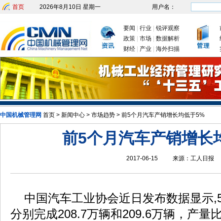
首页
2026年8月10日 星期一
用户名：
要闻
|
行业
|
锐评观察
政策
|
市场
|
数据解析
财经
|
产业
|
海外扫描
中国机械管理网
首页
>
新闻中心
>
市场趋势
发改委：九大举措有序推动企业复工复产
>
前5个月汽车产销增长均低于5%
新年
前5个月汽车产销增长
2017-06-15
来源：
工人日报
中国汽车工业协会近日发布数据显示,
分别完成208.7万辆和209.6万辆，产量