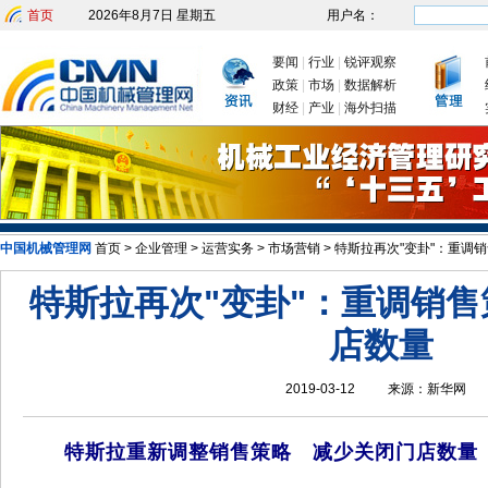
首页
2026年8月7日 星期五
用户名：
要闻
|
行业
|
锐评观察
政策
|
市场
|
数据解析
财经
|
产业
|
海外扫描
中国机械管理网
首页
>
企业管理
>
运营实务
>
市场营销
>
特斯拉再次"变卦"：重调
产
新年首次国务院常务会议为何聚焦制造业
我国出台四大举措促进制造业稳增长
特斯拉再次"变卦"：重调销售
店数量
2019-03-12
来源：
新华网
特斯拉重新调整销售策略 减少关闭门店数量