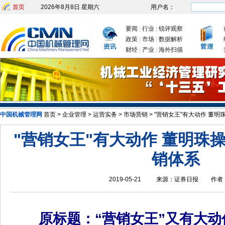
首页
2026年8月8日 星期六
用户名：
要闻
|
行业
|
锐评观察
政策
|
市场
|
数据解析
财经
|
产业
|
海外扫描
中国机械管理网
首页
>
企业管理
>
运营实务
>
市场营销
>
"营销女王"有大动作 董
发改委：九大举措有序推动企业复工
"营销女王"有大动作 董明珠
销体系
2019-05-21
来源：
证券日报
作者
原标题：“营销女王”又有大