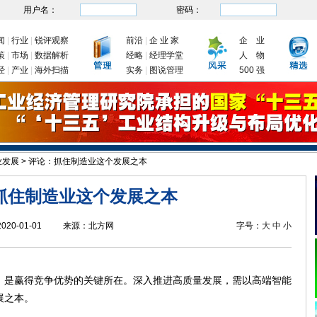
用户名：
密码：
闻
|
行业
|
锐评观察
前沿
|
企 业 家
企 业
策
|
市场
|
数据解析
经略
|
经理学堂
人 物
经
|
产业
|
海外扫描
实务
|
图说管理
500 强
业发展
>
评论：抓住制造业这个发展之本
抓住制造业这个发展之本
2020-01-01
来源：
北方网
字号：
大
中
小
是赢得竞争优势的关键所在。深入推进高质量发展，需以高端智能
展之本。