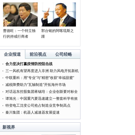
曹德旺：一个特立独
郭台铭的阿喀琉斯之
行的持戒行商者
踵
企业报道
前沿视点
公司经略
合力坚决打赢疫情防控阻击战
三一风机有望再度进入非洲 助力风电开拓新机
遇
中联重科：用“专业”与“精密”收获“幸福甜蜜”
减税降费助力“瓦轴制造”开拓海外市场
对话远东控股集团蒋锡培：企业创新要对标全
球最好的企业
谭旭光：中国重汽要迅速建立一整套科学有效
的管理体系
特变电工沈变公司抢占制造业竞争制高点
秦川集团：机器人减速器发展提速
新视界