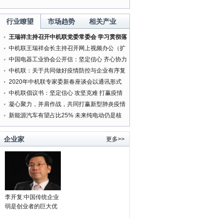
行业瞭望
市场趋势
相关产业
王瑞祥主持召开中机联党委常委会 学习贯彻落
实中央精神研究部署有关工作
中机联王瑞祥会长主持召开网上视频办公（扩
大）会
中国电器工业协会公开信：坚定信心 齐心协力
打赢新型肺炎疫情防控阻击战
中机联：关于共同做好疫情防控与企业有序复
工复产服务工作的通知
2020年中机联专家委新春座谈会以通讯形式
按时召开
中机联倡议书：坚定信心 攻坚克难 打赢疫情
防控人民战争
凝心聚力，并肩作战，共同打赢新型肺炎疫情
防控阻击战
新能源汽车有望占比25% 未来纯电动仍是核
领导者的强制权力
心方向
老板身边为何“庸才”多？
'携手同行20年 中韩文化交
周'在韩国举行
企业家
更多>>
李开复:中国传统企业
弱是创业者的巨大优
势