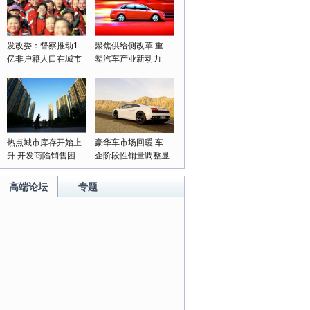
发改委：督察推动1
聚焦供给侧改革 重
亿非户籍人口在城市
塑汽车产业新动力
落户落实
热点城市库存开始上
豪华车市场回暖 车
升 开发商陷销售困
企阶段性销量调整显
局
成果
高端论坛
专题